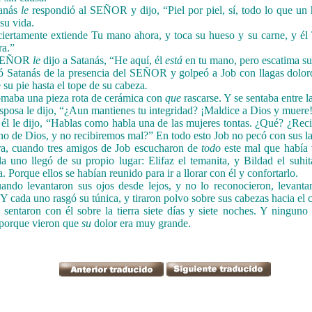
tanás
le
respondió al SEÑOR y dijo, “Piel por piel, sí, todo lo que un
 su vida.
ciertamente extiende Tu mano ahora, y toca su hueso y su carne, y él
ra.”
 SEÑOR
le
dijo a Satanás, “He aquí, él
está
en tu mano, pero escatima su
ió Satanás de la presencia del SEÑOR y golpeó a Job con llagas dolor
 su pie hasta el tope de su cabeza
.
tomaba una pieza rota de cerámica con
que
rascarse. Y se sentaba entre l
esposa le dijo, “¿Aun mantienes tu integridad? ¡Maldice a Dios y muere
 él le dijo, “Hablas como habla una de las mujeres tontas. ¿Qué? ¿Rec
no de Dios, y no recibiremos mal?” En todo esto Job no pecó con sus la
a, cuando tres amigos de Job escucharon de
todo
este mal que había 
da uno llegó de su propio lugar: Elifaz el temanita, y Bildad el suhit
. Porque ellos se habían reunido para ir a llorar con él y confortarlo.
ando levantaron sus ojos desde lejos, y no lo reconocieron, levant
 Y cada uno rasgó su túnica, y tiraron polvo sobre sus cabezas hacia el c
 sentaron con él sobre la tierra siete días y siete noches. Y ninguno
 porque vieron que
su
dolor era muy grande.