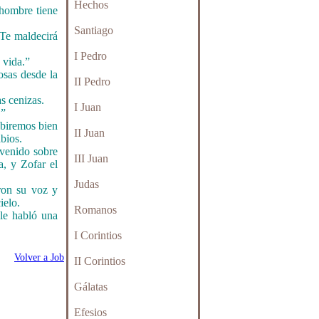
Hechos
 hombre tiene
Santiago
 Te maldecirá
I Pedro
 vida.”
osas desde la
II Pedro
as cenizas.
I Juan
!”
ibiremos bien
II Juan
bios.
venido sobre
III Juan
a, y Zofar el
Judas
aron su voz y
ielo.
Romanos
 le habló una
I Corintios
Volver a Job
II Corintios
Gálatas
Efesios