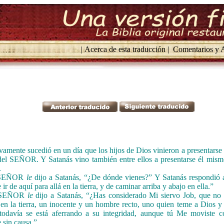
| Acerca de esta traducción |
Comentarios y A
vamente sucedió en un día que los hijos de Dios vinieron a presentarse
del SEÑOR. Y Satanás vino también entre ellos a presentarse él mism
.
l SEÑOR
le
dijo a Satanás, “¿De dónde vienes?” Y Satanás respondi
 ir de aquí para allá en la tierra, y de caminar arriba y abajo en ella.”
l SEÑOR
le
dijo a Satanás, “¿Has considerado Mi siervo Job, que n
en la tierra, un inocente y un hombre recto, uno quien teme a Dios y 
odavía se está aferrando a su integridad, aunque tú Me moviste co
e sin causa.”