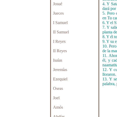
Josué
4. Y Sa
dará por
Jueces
5. Pero 
en Tu ca
I Samuel
6. Y el
7. Y sal
II Samuel
planta de
8. Y él 
I Reyes
9. Y su 
10. Pero
II Reyes
de la ma
11. Ahor
Isaías
él, y ca
naamatita
Jeremías
12. Y cu
lloraron.
Ezequiel
13. Y se
palabra,
Oseas
Joel
Amós
Abdías