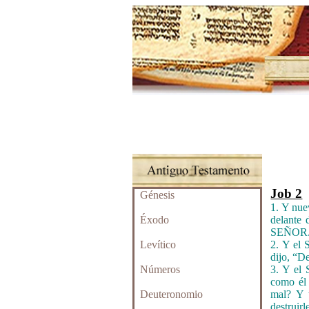
Job 2
Génesis
1. Y nue
Éxodo
delante 
SEÑOR
Levítico
2. Y e
dijo, “De
Números
3. Y e
como él 
Deuteronomio
mal? Y t
destruirl