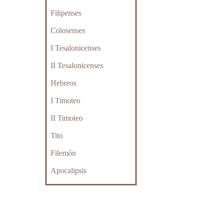
Filipenses
Colosenses
I Tesalonicenses
II Tesalonicenses
Hebreos
I Timoteo
II Timoteo
Tito
Filemón
Apocalipsis