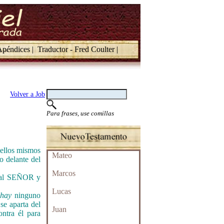
péndices |
Traductor - Fred Coulter |
Volver a Job
Para frases, use comillas
 ellos mismos
Mateo
o delante del
Marcos
ó al SEÑOR y
Lucas
o
hay
ninguno
se aparta del
Juan
ntra él para