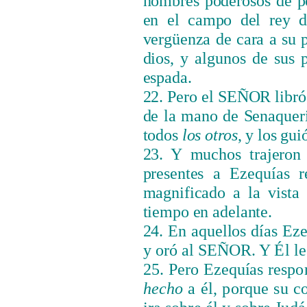
hombres poderosos de p
en el campo del rey de
vergüenza de cara a su p
dios, y algunos de sus p
espada.
22. Pero el SEÑOR libró 
de la mano de Senaqueri
todos
los otros
, y los gui
23. Y muchos trajeron
presentes a Ezequías 
magnificado a la vista
tiempo en adelante.
24. En aquellos días
Eze
y or
ó
al
SEÑOR
. Y Él l
25. Pero
Ezequías
respon
hecho
a él, porque su c