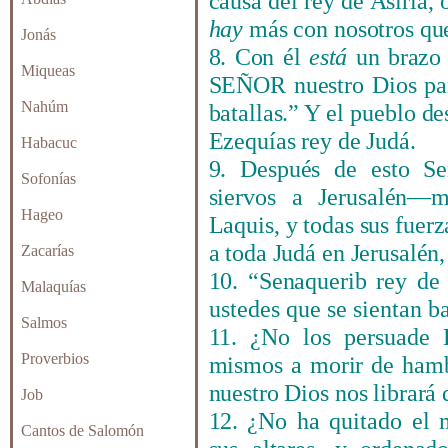
causa del rey de Asiria, 
hay
más con nosotros que
Jonás
8. Con él
está
un brazo 
Miqueas
SEÑOR nuestro Dios par
Nahúm
batallas.” Y el pueblo d
Ezequías rey de Judá.
Habacuc
9. Después de esto Se
Sofonías
siervos a Jerusalén—
Hageo
Laquis, y todas sus fuer
a toda Judá en Jerusalén,
Zacarías
10. “Senaquerib rey de 
Malaquías
ustedes que se sientan b
Salmos
11.
¿No los persuade
E
Proverbios
mismos a morir de hamb
nuestro Dios nos librará 
Job
12.
¿No ha quitado el
Cantos de Salomón