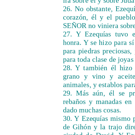
ira sobre él y sobre Judá
26. No obstante,
Ezequí
corazón, él y el pueblo
SEÑOR no viniera sobre 
27. Y
Ezequías
tuvo e
honra. Y se hizo para sí
para piedras preciosas,
para toda clase de joyas
28. Y también él hizo
grano y vino y aceite
animales, y establos par
29. Más aún, él se pr
rebaños y manadas en 
dado muchas cosas.
30. Y
Ezequías
mismo pa
de Gihón y la trajo dir