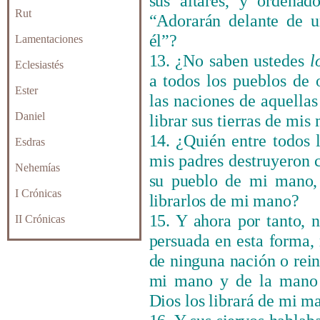
sus altares, y ordena
Rut
“Adorarán delante de u
él”?
Lamentaciones
13.
¿No saben ustedes
l
Eclesiastés
a todos los pueblos de o
Ester
las naciones de aquellas
Daniel
librar sus tierras de mis
14.
¿Qui
é
n entre todos 
Esdras
mis padres destruyeron
Nehemías
su pueblo de mi mano, 
I Crónicas
librarlos de mi mano?
15. Y ahora por tanto, 
II Crónicas
persuada en esta forma, 
de ninguna nación o rein
mi mano y de la mano 
Dios los librará de mi m