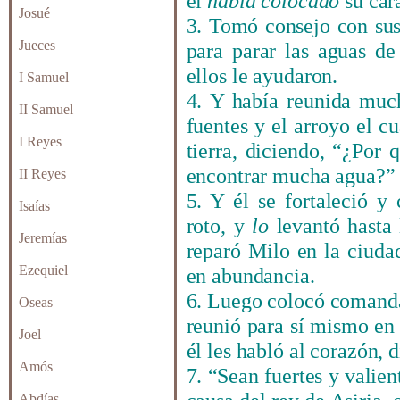
él
había colocado
su cara
Josué
3. Tomó consejo con sus
Jueces
para parar las aguas de
ellos le ayudaron.
I Samuel
4. Y había reunida much
II Samuel
fuentes y el arroyo el c
I Reyes
tierra, diciendo, “
¿
Por q
encontrar mucha agua?”
II Reyes
5. Y él se fortaleció y
Isaías
roto, y
lo
levantó hasta 
Jeremías
reparó Milo en la ciuda
Ezequiel
en abundancia.
6. Luego colocó comandan
Oseas
reunió para sí mismo en 
Joel
él les habló al corazón, 
Amós
7. “Sean fuertes y valie
Abdías