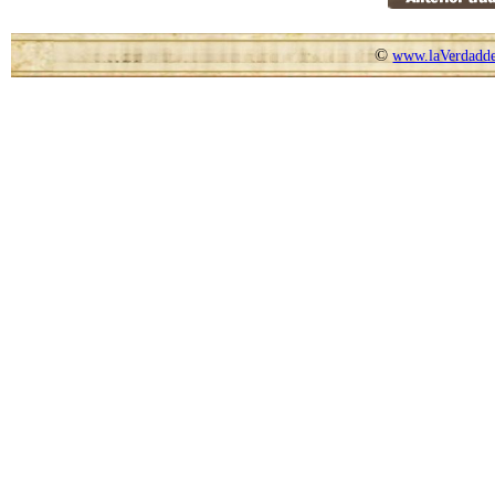
©
www.laVerdadde