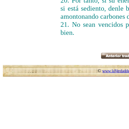
20. Por tanto, si su en
si está sediento, denle 
amontonando carbones de
21. No sean vencidos 
bien.
©
www.laVerdadde