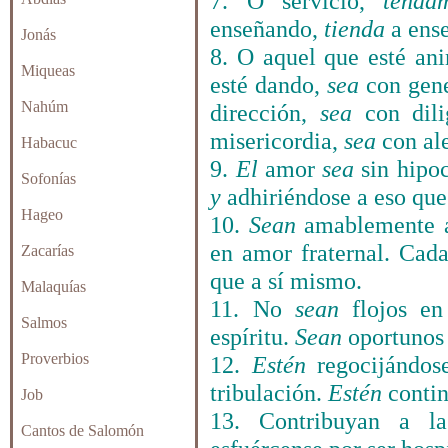
7. O servicio,
tenda
enseñando,
tienda
a ense
Jonás
8. O aquel que esté a
Miqueas
esté dando,
sea
con gene
Nahúm
dirección,
sea
con dili
misericordia,
sea
con al
Habacuc
9.
El
amor
sea
sin hipoc
Sofonías
y
adhiriéndose a eso que
Hageo
10.
Sean
amablemente af
en amor fraternal. Cad
Zacarías
que a sí mismo.
Malaquías
11. No
sean
flojos e
Salmos
espíritu.
Sean
oportunos 
Proverbios
12.
Estén
regocijándos
tribulación.
Estén
contin
Job
13. Contribuyan a l
Cantos de Salomón