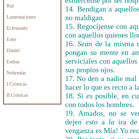
esfuércense por ser hospi
Rut
14. Bendigan a aquellos
no maldigan.
Lamentaciones
15. Regocíjense con aque
Eclesiastés
con aquellos quienes llo
Ester
16.
Sean
de la misma m
Daniel
pongan su mente en am
serviciales con aquellos
Esdras
sus propios ojos.
Nehemías
17. No den a nadie mal
I Crónicas
hacer lo que es recto a l
18. Si
es
posible, en c
II Crónicas
con todos los hombres.
19. Amados, no
se
ven
dejen
esto
a
la
ira de
venganza es Mía! Yo re