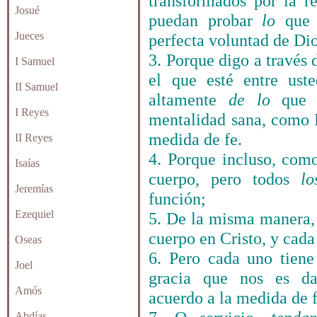
transformados por la r
Josué
puedan probar
lo
qu
Jueces
perfecta voluntad de Dio
3. Porque digo a través 
I Samuel
el que esté entre ust
II Samuel
altamente
de lo
que 
I Reyes
mentalidad sana, como 
medida de fe.
II Reyes
4. Porque incluso, co
Isaías
cuerpo, pero todos
lo
Jeremías
función;
Ezequiel
5. De la misma manera,
cuerpo en Cristo, y cad
Oseas
6. Pero cada uno tiene
Joel
gracia que nos es d
Amós
acuerdo a la medida de f
Abdías