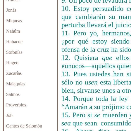
9. Un poco de levadura 
10. Estoy persuadido c
Jonás
que cambiarán su mane
Miqueas
perturba llevará el ju
Nahúm
11. Pero yo, hermanos
¿por qué estoy siendo
Habacuc
ofensa de la cruz ha sid
Sofonías
12. Quisiera
que
ellos
Hageo
eunucos—aquellos quiene
13. Pues ustedes han s
Zacarías
sólo no
usen
esta libert
Malaquías
bien, sírvanse unos a ot
Salmos
14. Porque toda la ley
Proverbios
“Amarán a su prójimo c
15. Pero si
se
muerden y
Job
sea
que sean consumidos
Cantos de Salomón