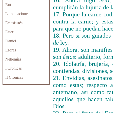
16. Ahora digo
esto
,
Rut
cumplirán la lujuria de l
17. Porque la carne codi
Lamentaciones
contra la carne; y esta
Eclesiastés
para que no puedan hace
Ester
18. Pero si son guiados
Daniel
de
ley.
19. Ahora, son manifiest
Esdras
son
éstas
: adulterio, for
Nehemías
20. Idolatría, brujería,
I Crónicas
contiendas, divisiones, s
21. Envidias, asesinatos
II Crónicas
como estas; respecto a
antemano, así como ta
aquellos que hacen ta
Dios.