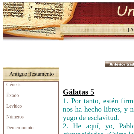
| Ac
Génesis
Gálatas 5
Éxodo
1. Por tanto, estén fir
Levítico
nos ha hecho libres, y 
yugo de esclavitud.
Números
2. He aquí, yo, Pablo
Deuteronomio