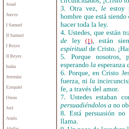
circuncidados, ¡Cristo l
Josué
3. Otra vez,
le
estoy 
Jueces
hombre que está siendo 
hacer toda la ley.
I Samuel
4. Ustedes, que están tr
II Samuel
de
ley
, están sie
(1)
I Reyes
espiritual
de Cristo. ¡H
5. Porque nosotros,
II Reyes
esperando
la
esperanza d
Isaías
6. Porque, en Cristo Je
Jeremías
fuerza, ni
la
incircuncis
Ezequiel
fe, a través del amor.
7. Ustedes estaban co
Oseas
persuadiéndolos
a
no ob
Joel
8. Está persuasión no
Amós
llama.
Abdías