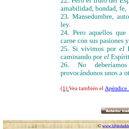
22. Pero el fruto del Es
amabilidad, bondad, fe,
23. Mansedumbre, autoc
ley.
24. Pero aquellos qu
carne con sus pasiones y 
25. Si vivimos por
el
E
caminando por
el
Espíri
26. No deberíamos 
provocándonos unos a o
(1)
Vea también el
Apéndice
©
www.laVerdadde