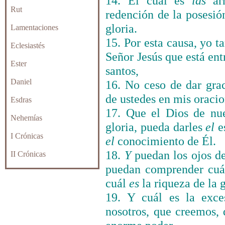
14. El cual es
las
arr
Rut
redención de la posesi
gloria.
Lamentaciones
15. Por esta causa, yo t
Eclesiastés
Señor Jesús que está ent
Ester
santos,
Daniel
16. No ceso de dar gra
de ustedes en mis oracio
Esdras
17. Que el Dios de nue
Nehemías
gloria, pueda darles
el
es
I Crónicas
el
conocimiento de Él.
18.
Y
puedan los ojos de
II Crónicas
puedan comprender cuál
cuál
es
la riqueza de la g
19. Y cuál es la exce
nosotros, que creemos, 