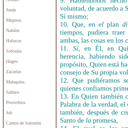
9. Habiéndonos hecho
voluntad, de acuerdo a S
Jonás
Sí mismo;
Miqueas
10. Que, en
el
plan
d
Nahúm
tiempos, pudiera traer
ambas, las cosas en los ci
Habacuc
11.
Sí
, en Él, en Qu
Sofonías
herencia, habiendo si
Hageo
propósito, Quien está ha
consejo de Su propia vo
Zacarías
12. Que pudiéramos s
Malaquías
quienes confiamos prime
Salmos
13. En Quien también co
Proverbios
Palabra de la verdad, el
también, después de cre
Job
Santo de
la
promesa,
Cantos de Salomón