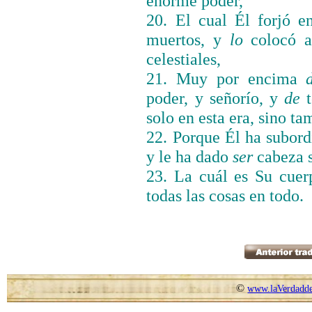
enorme poder,
20. El cual Él forjó e
muertos, y
lo
colocó a
celestiales,
21. Muy por encima
poder, y señorío, y
de
t
solo en esta era, sino t
22. Porque Él ha subord
y le ha dado
ser
cabeza s
23. La cuál es Su cuer
todas las cosas en todo.
©
www.laVerdadde