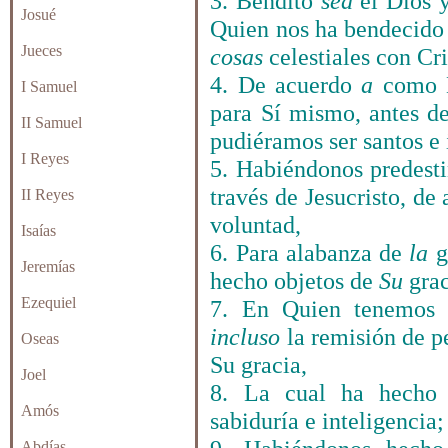
3. Bendito
sea
el Dios y
Josué
Quien nos ha bendecido 
Jueces
cosas
celestiales con Cri
4. De acuerdo
a
como É
I Samuel
para Sí mismo, antes d
II Samuel
pudiéramos ser santos e 
I Reyes
5. Habiéndonos predesti
través de Jesucristo, de
II Reyes
voluntad,
Isaías
6. Para alabanza de
la
g
Jeremías
hecho objetos de
Su
gra
Ezequiel
7. En Quien tenemos r
incluso
la remisión de p
Oseas
Su gracia,
Joel
8. La cual ha hecho 
Amós
sabiduría e inteligencia;
Abdías