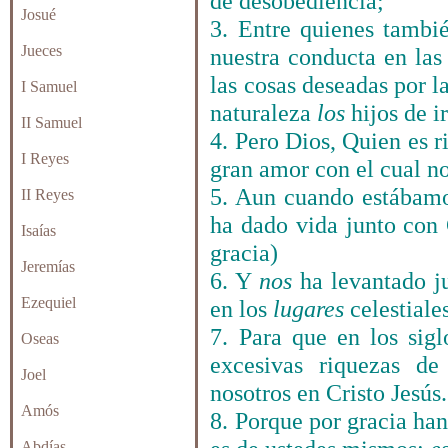
de desobediencia;
Josué
3. Entre quienes tambi
Jueces
nuestra conducta en las
las cosas deseadas por l
I Samuel
naturaleza
los
hijos de i
II Samuel
4. Pero Dios, Quien es r
I Reyes
gran amor con el cual n
5. Aun cuando estábam
II Reyes
ha dado vida junto con C
Isaías
gracia)
Jeremías
6. Y
nos
ha levantado j
Ezequiel
en los
lugares
celestiales
7. Para que en los sigl
Oseas
excesivas riquezas d
Joel
nosotros en Cristo Jesús.
Amós
8. Porque por gracia han 
Abdías