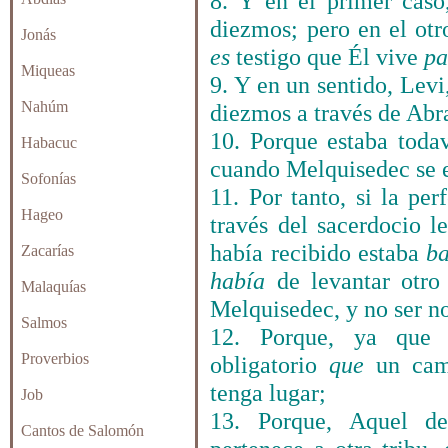
8. Y en el primer cas
diezmos; pero en el otr
Jonás
es
testigo que Él vive
pa
Miqueas
9. Y en un sentido, Lev
Nahúm
diezmos a través de Ab
10. Porque estaba toda
Habacuc
cuando Melquisedec se e
Sofonías
11. Por tanto, si la pe
Hageo
través del sacerdocio 
había recibido estaba
b
Zacarías
había
de levantar otro
Malaquías
Melquisedec, y no ser n
Salmos
12. Porque, ya que 
Proverbios
obligatorio
que
un cam
tenga lugar;
Job
13. Porque, Aquel de
Cantos de Salomón