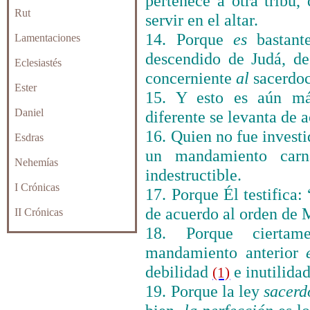
pertenece a otra tribu,
Rut
servir en el altar.
14. Porque
es
bastante
Lamentaciones
descendido de Judá, d
Eclesiastés
concerniente
al
sacerdoc
Ester
15. Y esto es aún má
Daniel
diferente se levanta de 
16. Quien no fue invest
Esdras
un mandamiento car
Nehemías
indestructible.
I Crónicas
17. Porque Él testifica
de acuerdo al orden de 
II Crónicas
18. Porque ciertam
mandamiento anterior
debilidad
e inutilidad
(1)
19. Porque la ley
sacerd