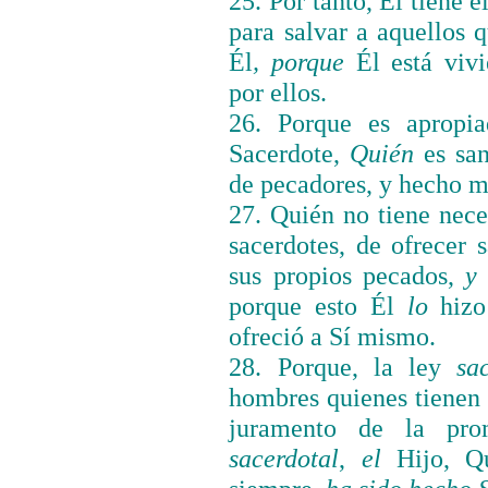
25. Por tanto, Él tiene 
para salvar a aquellos 
Él
,
porque
Él está vivi
por ellos.
26. Porque es apropi
Sacerdote,
Quién
es san
de pecadores, y hecho má
27. Quién no tiene nec
sacerdotes, de ofrecer s
sus propios pecados,
y
porque esto Él
lo
hizo
ofreció a Sí mismo.
28. Porque, la ley
sa
hombres quienes tienen 
juramento de la pro
sacerdotal
,
el
Hijo, Qu