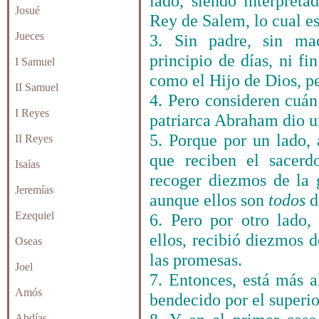
lado, siendo interpreta
Josué
Rey de Salem, lo cual e
Jueces
3. Sin padre, sin mad
principio de días, ni f
I Samuel
como el Hijo de Dios, p
II Samuel
4. Pero consideren cuá
I Reyes
patriarca Abraham dio u
5. Porque por un lado, 
II Reyes
que reciben el sacerd
Isaías
recoger diezmos de la
Jeremías
aunque ellos son
todos
d
Ezequiel
6. Pero por otro lado,
ellos, recibió diezmos 
Oseas
las promesas.
Joel
7. Entonces, está más a
Amós
bendecido por el superio
Abdías