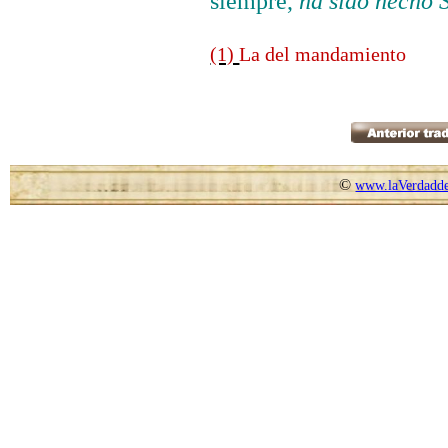
siempre,
ha sido hecho 
(1)
La del mandamiento
©
www.laVerdadde