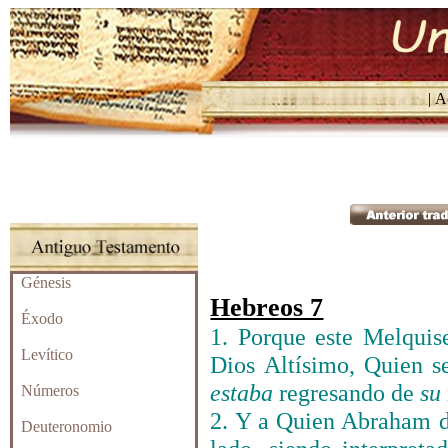
| Ac
Génesis
Hebreos 7
Éxodo
1. Porque este Melquis
Levítico
Dios Altísimo, Quien 
estaba
regresando de
su
Números
2. Y a Quien Abraham d
Deuteronomio