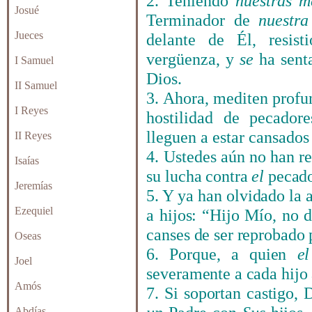
2. Teniendo
nuestras
m
Josué
Terminador de
nuestra
Jueces
delante de Él, resis
vergüenza, y
se
ha sent
I Samuel
Dios.
II Samuel
3. Ahora, mediten profu
I Reyes
hostilidad de pecador
lleguen a estar cansado
II Reyes
4. Ustedes aún n
o han re
Isaías
su lucha contra
el
pecado
Jeremías
5. Y ya han olvidado la
Ezequiel
a hijos: “Hijo Mío, no 
canses de ser reprobado 
Oseas
6. Porque, a quien
el
Joel
severamente a cada hijo 
Amós
7. Si soportan castigo,
Abdías