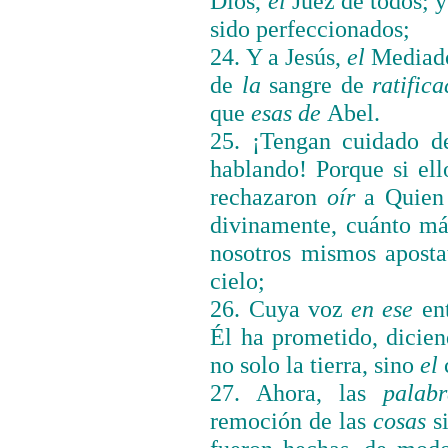
Dios,
el
Juez de todos; 
sido perfeccionados;
24. Y a Jesús,
el
Mediador
de
la
sangre de
ratifica
que
esas de
Abel.
25. ¡Tengan cuidado 
hablando! Porque si el
rechazaron
oír
a Quien e
divinamente, cuánto m
nosotros mismos apost
cielo;
26. Cuya voz
en ese
ent
Él ha prometido, dicie
no solo la tierra, sino
el
27. Ahora, las
palabr
remoción de las
cosas
si