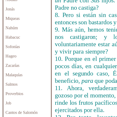
un
Padre con
Sus
hijos.
Padre no castiga?
Jonás
8. Pero si están sin cas
Miqueas
entonces son bastardos y
Nahúm
9. Más aún, hemos tenid
nos castigaron; y l
Habacuc
voluntariamente estar aú
Sofonías
y vivir para siempre?
Hageo
10. Porque en el primer
pocos días, en cualqui
Zacarías
en el segundo caso, É
Malaquías
beneficio,
para
que podam
Salmos
11. Ahora, verdaderam
Proverbios
gozoso por el momento, 
rinde los frutos pacífico
Job
ejercitados por ella.
Cantos de Salomón