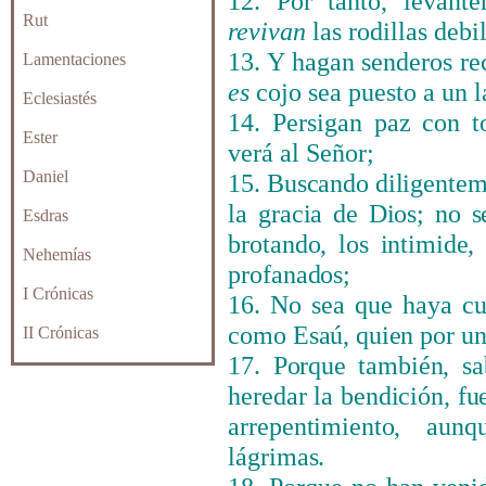
12. Por tanto, levant
Rut
revivan
las rodillas debi
13. Y hagan senderos rec
Lamentaciones
es
cojo sea puesto a un 
Eclesiastés
14. Persigan paz con to
Ester
verá al Señor;
Daniel
15. Buscando diligentem
la gracia de Dios; no s
Esdras
brotando, los intimide
Nehemías
profanados;
I Crónicas
16. No sea que haya cua
como Esaú, quien por un
II Crónicas
17. Porque también, s
heredar la bendición, f
arrepentimiento, au
lágrimas.