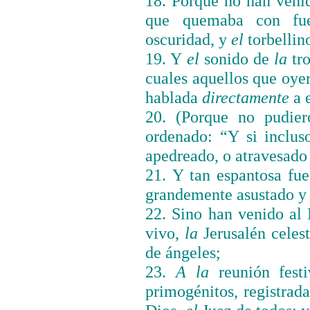
18. Porque no han ven
que quemaba con fue
oscuridad, y
el
torbellin
19. Y
el
sonido de
la
tr
cuales aquellos que oye
hablada
directamente
a 
20. (Porque no pudie
ordenado: “Y si inclus
apedreado, o atravesado
21. Y tan espantosa fu
grandemente asustado y
22. Sino han venido al
vivo,
la
Jerusalén celes
de ángeles;
23.
A la
reunión
fes
primogénitos, registrad