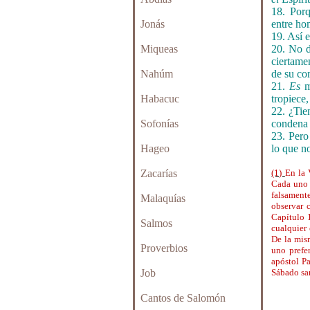
18. Por
Jonás
entre ho
19. Así 
Miqueas
20. No d
ciertame
Nahúm
de su co
21.
Es
m
Habacuc
tropiece,
22. ¿Tie
Sofonías
condena
23. Pero
Hageo
lo que 
Zacarías
(1)
En la 
Cada uno 
falsament
Malaquías
observar 
Capítulo 1
Salmos
cualquier 
De la mism
Proverbios
uno prefe
apóstol P
Job
Sábado sa
Cantos de Salomón