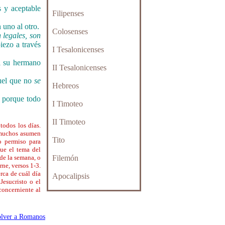
 y aceptable
Filipenses
 uno al otro.
Colosenses
 legales,
son
iezo a través
I Tesalonicenses
l su hermano
II Tesalonicenses
el que no
se
Hebreos
; porque todo
I Timoteo
II Timoteo
todos los días.
 muchos asumen
Tito
o permiso para
ue el tema del
 de la semana, o
Filemón
rne, versos 1-3.
rca de cuál día
Apocalipsis
esucristo o el
concerniente al
lver a Romanos