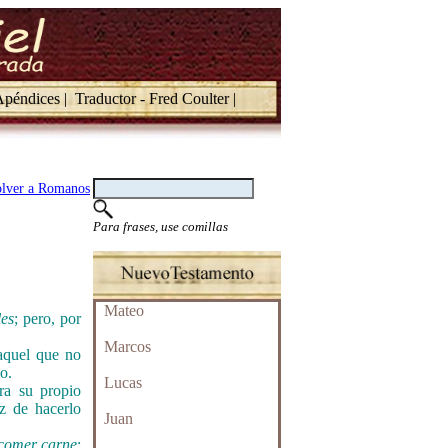
péndices |
Traductor - Fred Coulter |
lver a Romanos
Para frases, use comillas
Mateo
les
; pero, por
Marcos
quel que no
o.
Lucas
ra su propio
z de hacerlo
Juan
comer carne
;