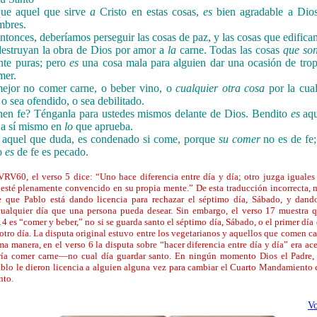
que aquel que sirve
a
Cristo en estas cosas,
es
bien agradable a Dios
mbres.
entonces, deberíamos perseguir las cosas de paz, y las cosas que edifican
estruyan la obra de Dios por amor a
la
carne. Todas las cosas
que son
nte puras; pero
es
una cosa mala para alguien dar una ocasión de trop
mer.
ejor no comer carne, o beber vino, o
cualquier otra cosa
por la cua
 o sea ofendido, o sea debilitado.
nen fe? Ténganla para ustedes mismos delante de Dios. Bendito
es
aqu
 a sí mismo en
lo
que aprueba.
 aquel que duda, es condenado si come, porque
su comer
no es de fe
no
es
de fe es pecado.
VRV60, el verso 5 dice: “Uno hace diferencia entre día y día; otro juzga iguales 
esté plenamente convencido en su propia mente.” De esta traducción incorrecta,
e que Pablo está dando licencia para rechazar el séptimo día, Sábado, y dand
cualquier día que una persona pueda desear. Sin embargo, el verso 17 muestra q
4 es “comer y beber,” no si se guarda santo el séptimo día, Sábado, o el primer día
otro día. La disputa original estuvo entre los vegetarianos y aquellos que comen ca
a manera, en el verso 6 la disputa sobre “hacer diferencia entre día y día” era ace
ría comer carne—no cual día guardar santo. En ningún momento Dios el Padre, J
ablo le dieron licencia a alguien alguna vez para cambiar el Cuarto Mandamiento 
nto.
Vo