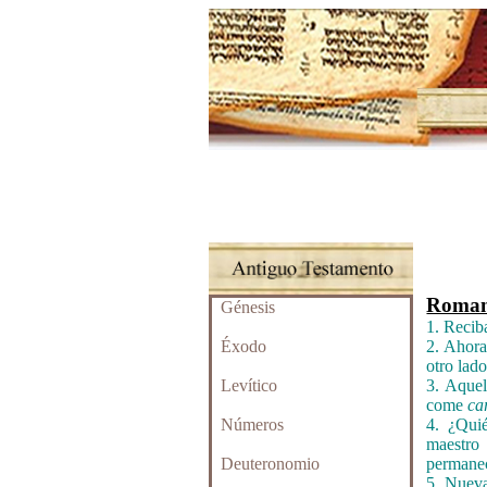
Roman
Génesis
1. Reci
Éxodo
2. Ahora
otro lado
Levítico
3. Aque
come
ca
Números
4. ¿Qui
maestro
Deuteronomio
permanec
5. Nueva