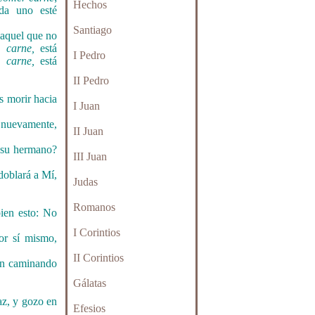
Hechos
da uno esté
Santiago
aquel que no
me
carne,
está
I Pedro
me
carne,
está
II Pedro
.
s morir hacia
I Juan
o nuevamente,
II Juan
su hermano?
III Juan
oblará a Mí,
Judas
Romanos
bien esto: No
I Corintios
r sí mismo,
II Corintios
án caminando
Gálatas
az, y gozo en
Efesios