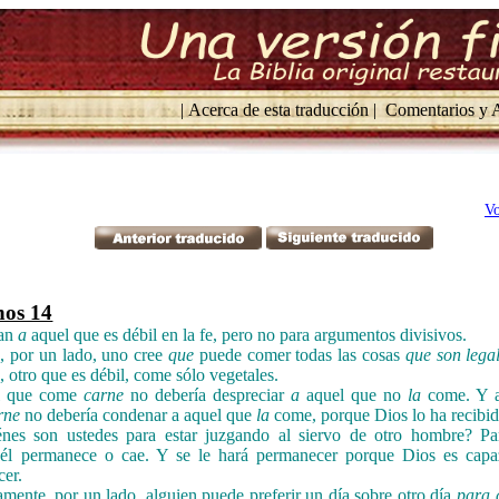
| Acerca de esta traducción |
Comentarios y A
Vo
os 14
ban
a
aquel que es débil en la fe, pero no para argumentos divisivos.
, por un lado, uno cree
que
puede comer todas las cosas
que son lega
, otro que es débil, come sólo vegetales.
l que come
carne
no debería despreciar
a
aquel que no
la
come. Y a
rne
no debería condenar a aquel que
la
come, porque Dios lo ha recibid
énes son ustedes para estar juzgando al siervo de otro hombre? Pa
 él permanece o cae. Y se le hará permanecer porque Dios es capa
er.
mente, por un lado, alguien puede preferir un día sobre otro día
para 