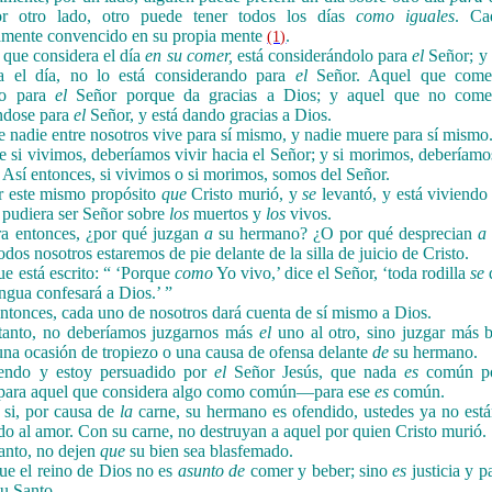
or otro lado, otro puede tener todos los días
como iguales
. Ca
amente convencido en su propia mente
.
(1)
 que considera el día
en su comer,
está considerándolo para
el
Señor; y 
ra el día, no lo está considerando para
el
Señor. Aquel que co
do para
el
Señor porque da gracias a Dios; y aquel que no co
ndose para
el
Señor, y está dando gracias a Dios.
e nadie entre nosotros vive para sí mismo, y nadie muere para sí mismo
e si vivimos, deberíamos vivir hacia el Señor; y si morimos, deberíamo
. Así entonces, si vivimos o si morimos, somos del Señor.
 este mismo propósito
que
Cristo murió, y
se
levantó, y está viviend
 pudiera ser Señor sobre
los
muertos y
los
vivos.
a entonces, ¿por qué juzgan
a
su hermano? ¿O por qué desprecian
a
dos nosotros estaremos de pie delante de la silla de juicio de Cristo.
ue está escrito: “ ‘Porque
como
Yo vivo,’ dice el Señor, ‘toda rodilla
se
d
engua confesará a Dios.’ ”
entonces, cada uno de nosotros dará cuenta de sí mismo a Dios.
tanto, no deberíamos juzgarnos más
el
uno al otro, sino juzgar más 
na ocasión de tropiezo o una causa de ofensa delante
de
su hermano.
iendo y estoy persuadido por
el
Señor Jesús, que nada
es
común po
para aquel que considera algo como común—para ese
es
común.
 si, por causa de
la
carne, su hermano es ofendido, ustedes ya no est
do al amor. Con su carne, no destruyan a aquel por quien Cristo murió.
tanto, no dejen
que
su bien sea blasfemado.
ue el reino de Dios no es
asunto de
comer y beber; sino
es
justicia y p
tu Santo