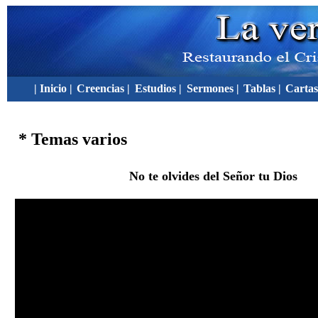
| Inicio |
Creencias |
Estudios |
Sermones |
Tablas |
Cartas
* Temas varios
No te olvides del Señor tu Dios