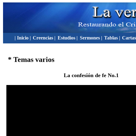
| Inicio |
Creencias |
Estudios |
Sermones |
Tablas |
Cartas
* Temas varios
La confesión de fe No.1