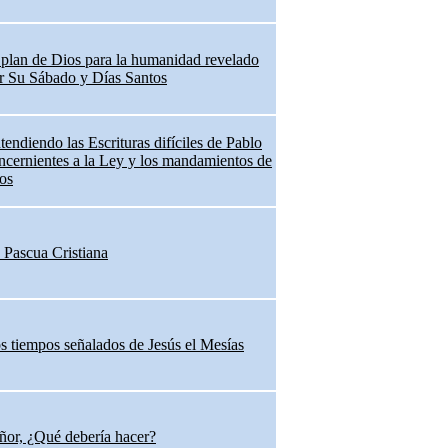
 plan de Dios para la humanidad revelado
r Su Sábado y Días Santos
tendiendo las Escrituras difíciles de Pablo
ncernientes a la Ley y los mandamientos de
os
 Pascua Cristiana
s tiempos señalados de Jesús el Mesías
ñor, ¿Qué debería hacer?