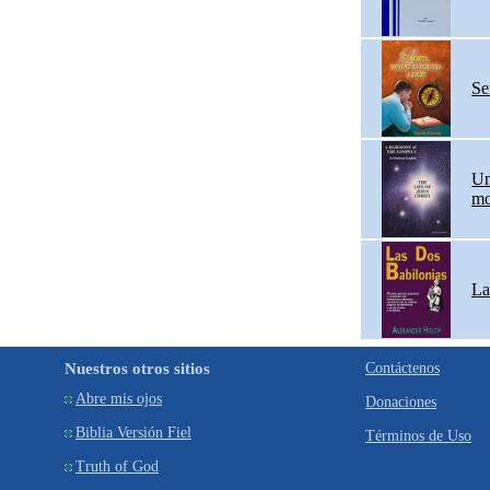
Se
Un
mo
La
Nuestros otros sitios
Contáctenos
Abre mis ojos
Donaciones
Biblia Versión Fiel
Términos de Uso
Truth of God