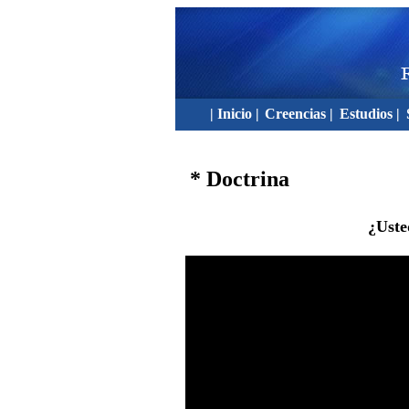
| Inicio |
Creencias |
Estudios |
* Doctrina
¿Uste