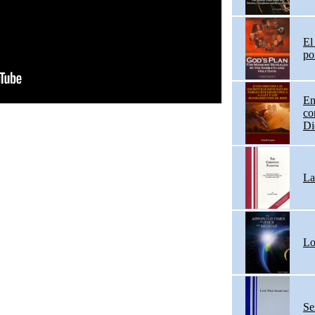
El
po
En
co
Di
La
Lo
Se