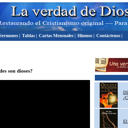
Sermones |
Tablas |
Cartas Mensuales |
Himnos |
Contáctenos |
des son dioses?
Dí
¿C
El