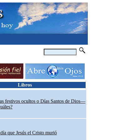
Libros
as festivos ocultos o Días Santos de Dios—
uáles?
 día que Jesús el Cristo murió